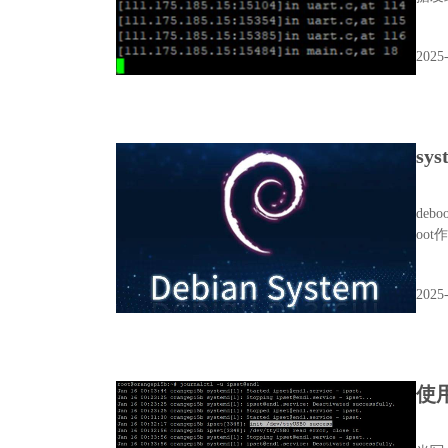
2025-
sy
deb
oo
2025-
使