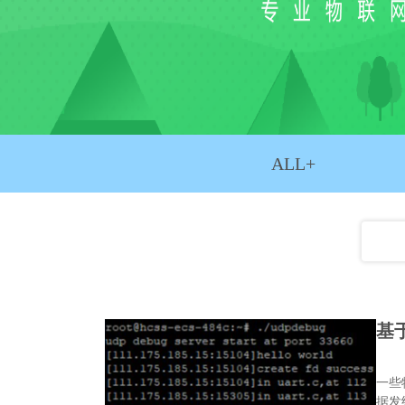
ALL+
基于
一些
据发